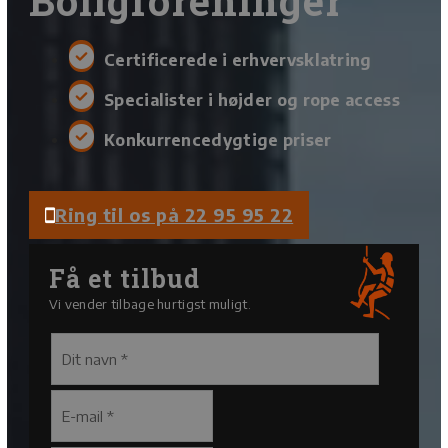
Boligforeninger
Certificerede i erhvervsklatring
Specialister i højder og rope access
Konkurrencedygtige priser
Ring til os på 22 95 95 22
Få et tilbud
Vi vender tilbage hurtigst muligt.