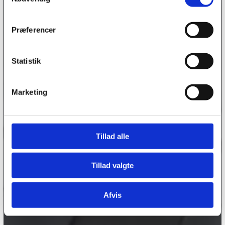
Se Cookie & Privatlivspolitik
her
Præferencer
Tilføj filer (max 5)
Statistik
Marketing
Bliv kontaktet
Tillad alle
Tillad valgte
Afvis