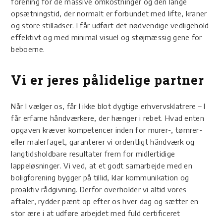
forening for de massive omkostninger og den lange
opsætningstid, der normalt er forbundet med lifte, kraner
og store stilladser. I får udført det nødvendige vedligehold
effektivt og med minimal visuel og støjmæssig gene for
beboerne.
Vi er jeres pålidelige partner
Når I vælger os, får I ikke blot dygtige erhvervsklatrere – I
får erfarne håndværkere, der hænger i rebet. Hvad enten
opgaven kræver kompetencer inden for murer-, tømrer-
eller malerfaget, garanterer vi ordentligt håndværk og
langtidsholdbare resultater frem for midlertidige
lappeløsninger. Vi ved, at et godt samarbejde med en
boligforening bygger på tillid, klar kommunikation og
proaktiv rådgivning. Derfor overholder vi altid vores
aftaler, rydder pænt op efter os hver dag og sætter en
stor ære i at udføre arbejdet med fuld certificeret