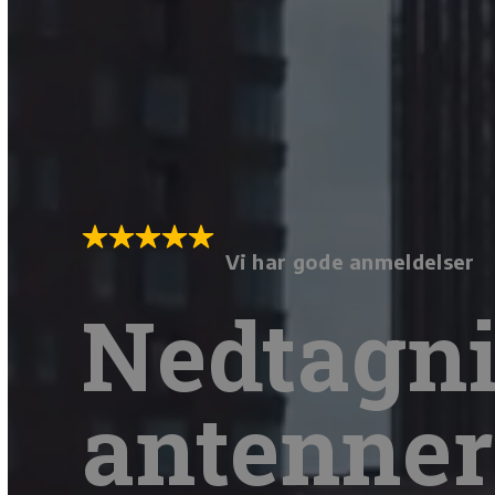
Vi har gode anmeldelser
Nedtagni
antenner