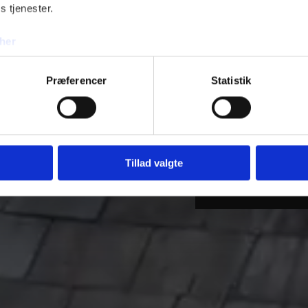
s tjenester.
her
Præferencer
Statistik
Tilføj filer (max 5)
Tillad valgte
Bliv kontakt