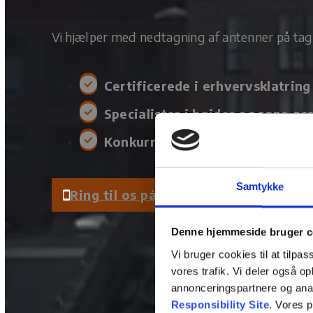
Vi hjælper med nedtagning af antenner på tag
Certificerede i erhvervsklatring
Specialister i højder og rope ac
Konkurrencedygtige priser
Samtykke
Ring til os på 22 95 95 22
Denne hjemmeside bruger c
Vi bruger cookies til at tilpas
vores trafik. Vi deler også 
annonceringspartnere og ana
Responsibility Site
. Vores 