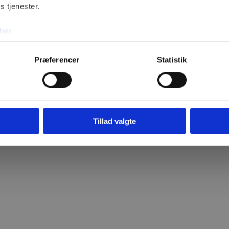
s tjenester.
her
Præferencer
Statistik
Tilføj filer (max 5)
Tillad valgte
Bliv kontakt