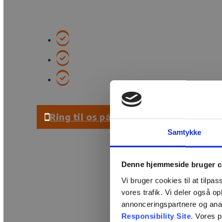
Erhvervsklatring til små og store projekter i
Certificerede i erhvervsklatring
Specialister i højder og rope ac
Konkurrencedygtige priser
Ring til os på 22 95 95 22
Samtykke
Denne hjemmeside bruger c
Vi bruger cookies til at tilpas
vores trafik. Vi deler også 
annonceringspartnere og ana
Responsibility Site
. Vores 